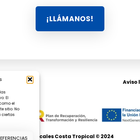
HAZ CLIC A
¡LLÁMANOS!
s
Aviso 
las
o. El
 como el
 sitio. No
 ciertas
Verticales Costa Tropical © 2024
REFERENCIAS