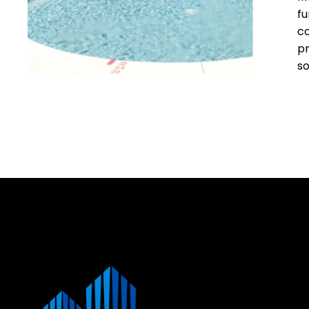
fu
co
pr
so