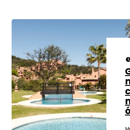
G
m
Ma