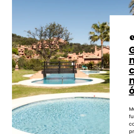
G
m
Ma
fu
co
pr