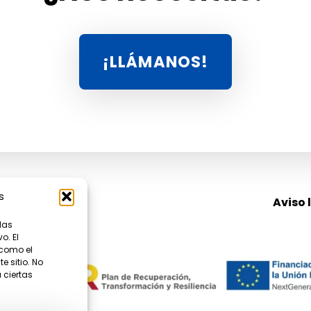
HAZ CLIC A
¡LLÁMANOS!
s
Aviso 
las
o. El
 como el
 sitio. No
 ciertas