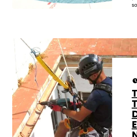
so
T
T
D
E