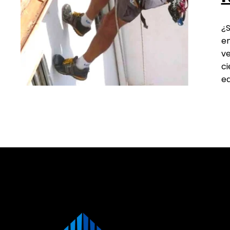
¿S
en
ve
ci
eq