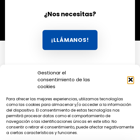
¿Nos necesitas?
HAZ CLIC AQUÍ 
¡LLÁMANOS!
Gestionar el
consentimiento de las
cookies
YouTube
Facebook
WhatsApp
Para ofrecer las mejores experiencias, utilizamos tecnologías
como las cookies para almacenar y/o acceder a la información
del dispositivo. El consentimiento de estas tecnologías nos
permitirá procesar datos como el comportamiento de
Aviso legal
Accesibilidad
Privacidad
navegación o las identificaciones únicas en este sitio. No
Cookies
consentir o retirar el consentimiento, puede afectar negativamente
a ciertas características y funciones.